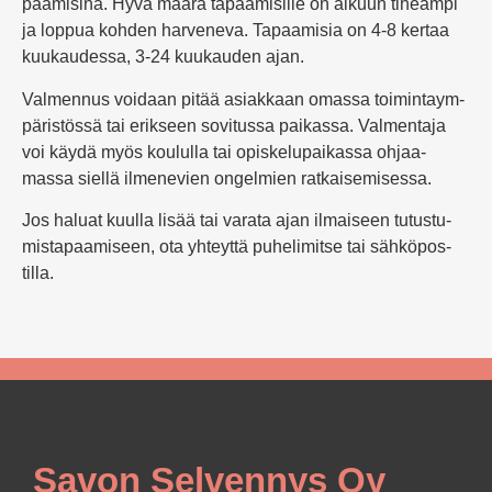
paa­misina. Hyvä määrä tapaa­mi­sille on alkuun tiheämpi
ja loppua kohden har­veneva. Tapaa­misia on 4-8 kertaa
kuu­kaudess
a, 3-24 kuu­kauden ajan.
Val­mennus voidaan pitää asiakkaan omassa toi­min­taym­
pä­ris­tössä tai erikseen sovi­tussa pai­kassa.
Val­mentaja
voi käydä myös kou­lulla tai opis­ke­lu­pai­kassa ohjaa­
massa siellä ilme­nevien ongelmien rat­kai­se­mi­sessa.
Jos haluat kuulla lisää tai varata ajan ilmaiseen tutus­tu­
mis­ta­paa­miseen, ota yhteyttä puhe­li­mitse tai
säh­kö­pos­
tilla
.
Savon Selvennys Oy