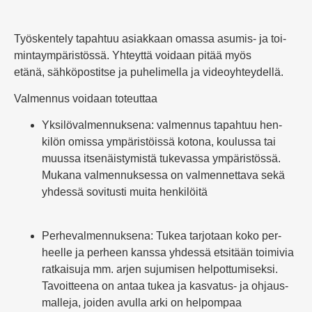
Työs­kentely tapahtuu asiakkaan omassa asumis- ja toi­
min­taym­pä­ris­tössä.
Yhteyttä voidaan pitää myös
etän
ä,
säh­kö­pos­titse ja puhe­li­mella ja video­yh­tey­dellä.
Val­mennus voidaan toteuttaa
Yksi­lö­val­men­nuksena: val­mennus tapahtuu hen­
kilön omissa ympä­ris­töissä kotona, kou­lussa tai
muussa itse­näis­ty­mistä tuke­vassa ympä­ris­tössä.
Mukana val­men­nuk­sessa on val­men­nettava sekä
yhdessä sovi­tusti muita hen­ki­löitä
Per­he­val­men­nuksena: Tukea tar­jotaan koko per­
heelle ja perheen kanssa yhdessä etsitään toi­mivia
rat­kaisuja mm. arjen suju­misen hel­pot­tu­mi­seksi.
Tavoit­teena on antaa tukea ja kas­vatus- ja ohjaus­
malleja, joiden avulla arki on hel­pompaa