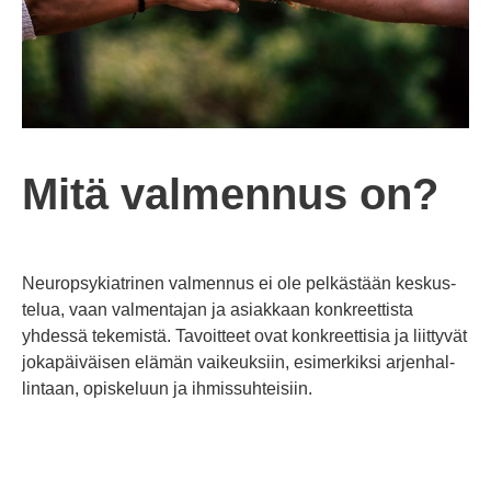
Mitä valmennus on?
Neu­rop­sy­kiat­rinen val­mennus ei ole pel­kästään kes­kus­
telua, vaan val­men­tajan ja asiakkaan kon­kreet­tista
yhdessä teke­mistä.
Tavoitteet ovat kon­kreet­tisia ja liit­tyvät
joka­päi­väisen elämän vai­keuksiin, esi­mer­kiksi arjen­hal­
lintaan, opis­keluun ja ihmis­suh­teisiin.