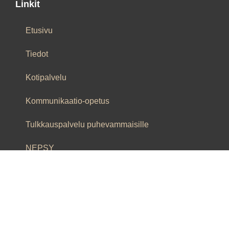
Linkit
Etusivu
Tiedot
Kotipalvelu
Kommunikaatio-opetus
Tulkkauspalvelu puhevammaisille
NEPSY
Yhteydenotto
Ota yhteyttä