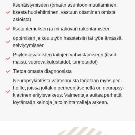
Itse­näis­ty­miseen (omaan asuntoon muut­ta­minen,
itsestä huo­leh­ti­minen, vastuun otta­minen omista
asioista)
Itse­tun­te­muksen ja minä­kuvan rakentamiseen
oppi­misen ja kou­lutyön haas­teisiin tai työ­elä­mässä
selviytymiseen
Psy­ko­so­si­aa­listen tai­tojen vah­vis­ta­miseen (itseil­
maisu, vuo­ro­vai­ku­tus­taidot, tunnetaidot)
Tietoa omasta diagnoosista
Neu­rop­sy­kiat­rista val­men­nusta tar­jotaan myös per­
heille, joissa jol­lakin per­heen­jä­se­nellä on neu­rop­sy­
kiat­rinen eri­tyis­vaikeus. Val­mentaja auttaa per­hettä
löy­tämään keinoja ja toi­min­ta­malleja arkeen.