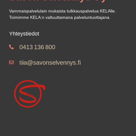
Vammaispalvelulain mukaista tulkkauspalvelua
KELAlle
.
Toimi
mme
KELA
:
n
valtuuttamana palveluntuottajana.
Yhteystiedot
0413 136 800
tiia@savonselvennys.fi