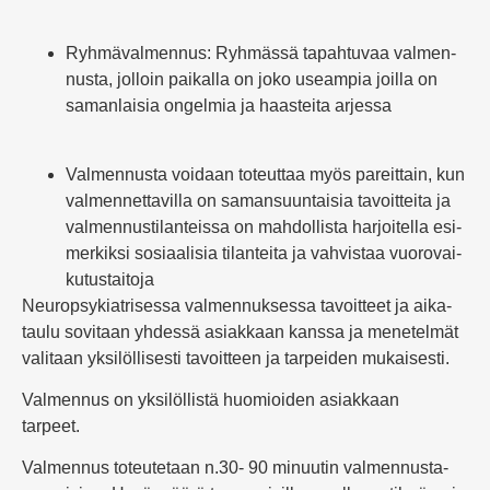
Ryh­mä­val­mennus: Ryh­mässä tapah­tuvaa val­men­
nusta, jolloin pai­kalla on joko useampia joilla on
saman­laisia ongelmia ja haas­teita arjessa
Val­men­nusta voidaan toteuttaa myös pareittain, kun
val­men­net­ta­villa on saman­suun­taisia tavoit­teita ja
val­men­nus­ti­lan­teissa on mah­dol­lista har­joi­tella esi­
mer­kiksi sosi­aa­lisia tilan­teita ja vah­vistaa vuo­ro­vai­
ku­tus­taitoja
Neu­rop­sy­kiat­ri­sessa val­men­nuk­sessa tavoitteet ja aika­
taulu sovitaan yhdessä asiakkaan kanssa ja mene­telmät
valitaan yksi­löl­li­sesti tavoitteen ja tar­peiden mukai­sesti.
Val­mennus on yksi­löl­listä huo­mioiden asiakkaan
tarpeet.
Val­mennus toteu­tetaan n.30- 90 minuutin val­men­nus­ta­