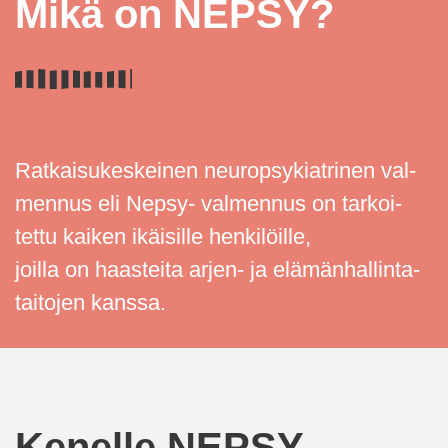
Mikä on NEPSY?
Rat­kai­su­kes­keinen neu­rop­sy­kiat­rinen val­
mennus eli
Nepsy
-
val­mennus on tar­koi­
tettu kaiken ikäi­sille
hen­ki­löille,
joilla
on
haas­teita
arjen- ja elä­män­hal­lin­ta­
tai­tojen kanssa.
Kenelle NEPSY