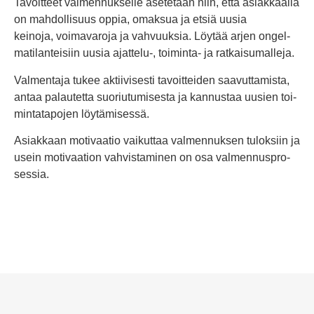
Tavoitteet val­men­nuk­selle ase­tetaan niin, että asiak­kaalla
on mah­dol­lisuus oppia, omaksua ja etsiä uusia
keinoja
,
voi­ma­varoja
ja vah­vuuksia.
Löytää arjen ongel­
ma­ti­lan­teisiin uusia ajattelu-, toi­minta- ja rat­kai­su­malleja.
Val­mentaja tukee aktii­vi­sesti tavoit­teiden saa­vut­ta­mista,
antaa palau­tetta suo­riu­tu­mi­sesta ja kan­nustaa uusien toi­
min­ta­ta­pojen löy­tä­mi­sessä.
Asiakkaan moti­vaatio vai­kuttaa val­men­nuksen tuloksiin ja
usein moti­vaation vah­vis­ta­minen on osa val­men­nus­pro­
sessia.