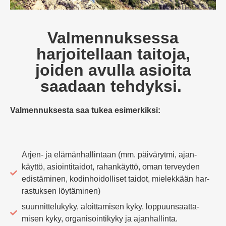
Valmennuksessa
harjoitellaan taitoja,
joiden avulla asioita
saadaan tehdyksi.
Val­men­nuk­sesta saa tukea esimerkiksi:
Arjen- ja elä­män­hal­lintaan (mm. päi­vä­rytmi, ajan­
käyttö, asioin­ti­taidot, rahan­käyttö, oman ter­veyden
edis­tä­minen, kodin­hoi­dol­liset taidot, mie­lekkään har­
ras­tuksen löytäminen)
suun­nit­te­lukyky, aloit­ta­misen kyky, lop­puun­saat­ta­
misen kyky, orga­ni­soin­tikyky ja ajanhallinta.